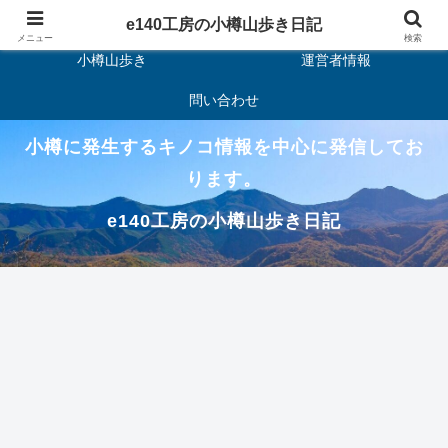
ホーム
キノコ
e140工房の小樽山歩き日記
メニュー
検索
小樽山歩き
運営者情報
問い合わせ
小樽に発生するキノコ情報を中心に発信してお
ります。
e140工房の小樽山歩き日記