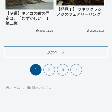
【発見！】 フキサクラシ
【９選】キノコの種の同
メジのフェアリーリング
定は、「むずかしい」！
第二弾
2023.11.29
2023.11.02
次のページ
次
1
2
5
へ
ホーム
日本のキノコ