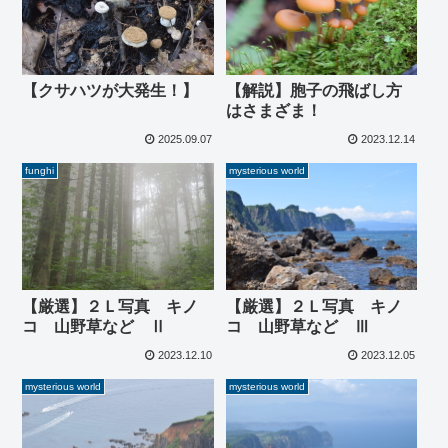
【クサハツが大発生！】
【解説】胞子の飛ばし方
はさまざま！
2025.09.07
2023.12.14
funghi
mysterious world
【厳選】２Ｌ写真 キノ
【厳選】２Ｌ写真 キノ
コ 山野草など Ⅱ
コ 山野草など Ⅲ
2023.12.10
2023.12.05
mysterious world
mysterious world