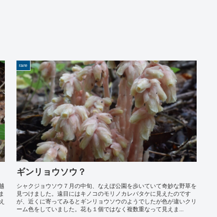
rare
ギンリョウソウ？
越
シャクジョウソウ７月の中旬、なえぼ公園を歩いていて奇妙な野草を
ま
見つけました。遠目にはキノコのモリノカレバタケに見えたのです
え
が、近くに寄ってみるとギンリョウソウのようでしたが色が違いクリ
ーム色をしていました。花も１個ではなく複数重なって見えま...