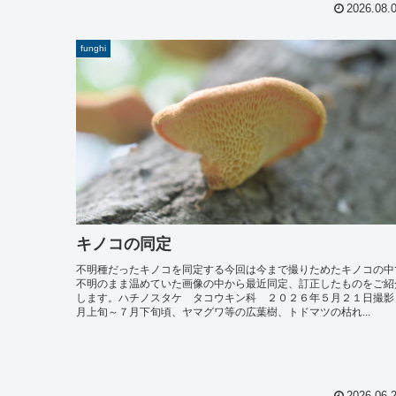
2026.08.
funghi
キノコの同定
不明種だったキノコを同定する今回は今まで撮りためたキノコの中
不明のまま温めていた画像の中から最近同定、訂正したものをご紹
します。ハチノスタケ タコウキン科 ２０２６年５月２１日撮影
月上旬～７月下旬頃、ヤマグワ等の広葉樹、トドマツの枯れ...