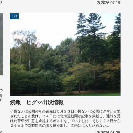
03
2026.07.16
小樽
で
介
６
続報 ヒグマ出没情報
小樽なえぼ公園のその後先日５月２３日小樽なえぼ公園にクマが目撃
されたことを受け、２４日には北海道新聞が記事を掲載し、通報を受
けた警察が注意を喚起するポストをしていました。そして２３日から
２６日まで臨時閉園の張り紙を出し、園内には入り込めない...