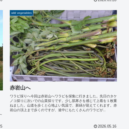
20
2026.05.28
wild vegetables
赤岩山へ
ワラビ採りへ今回は赤岩山へワラビを採集に行きました。先日のタケ
ノコ採りに次いでの山菜採りです。少し肌寒さを感じて上着を１枚重
ねました。山道を歩くと心地よい気温で、新緑が迎えてくれます。赤
岩山の頂上まで歩くのですが、途中にもたくさんのワラビが...
～
25
2026.05.16