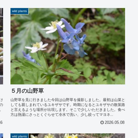
wild plants
５月の山野草
け
山野草を見に行きました今回は山野草を撮影しました。最初は山菜と
の
しても親しまれているユキザサです。時期になるとユキザサの散策路
。
と言えるような場所が出現します。そこで少しいただきました。食べ
方は熱湯にさっとくぐらせて冷水で洗い、少し絞ってマヨネ...
16
2026.05.08
wild plants