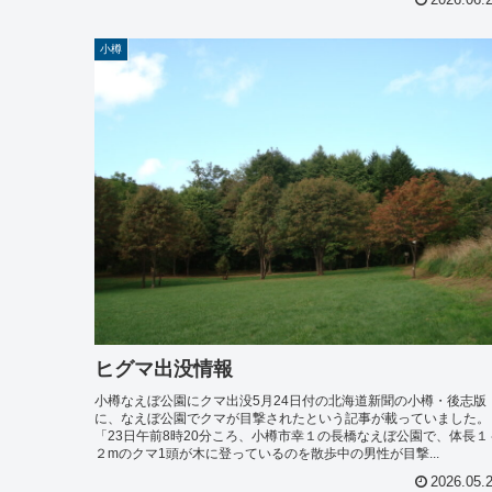
2026.06.
小樽
ヒグマ出没情報
小樽なえぼ公園にクマ出没5月24日付の北海道新聞の小樽・後志版
に、なえぼ公園でクマが目撃されたという記事が載っていました。
「23日午前8時20分ころ、小樽市幸１の長橋なえぼ公園で、体長１
２mのクマ1頭が木に登っているのを散歩中の男性が目撃...
2026.05.