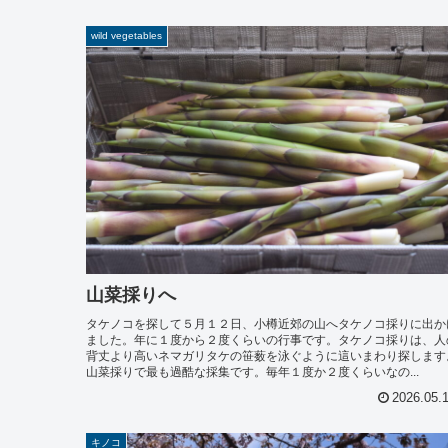
wild vegetables
山菜採りへ
タケノコを探して５月１２日、小樽近郊の山へタケノコ採りに出か
ました。年に１度から２度くらいの行事です。タケノコ採りは、人
背丈より高いネマガリタケの笹薮を泳ぐように這いまわり探します
山菜採りで最も過酷な採集です。毎年１度か２度くらいなの...
2026.05.
キノコ