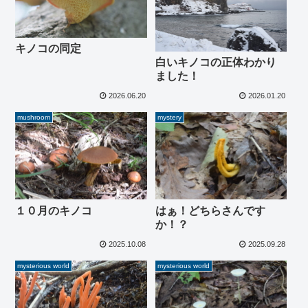
キノコの同定
白いキノコの正体わかり
ました！
2026.06.20
2026.01.20
mushroom
mystery
１０月のキノコ
はぁ！どちらさんです
か！？
2025.10.08
2025.09.28
mysterious world
mysterious world