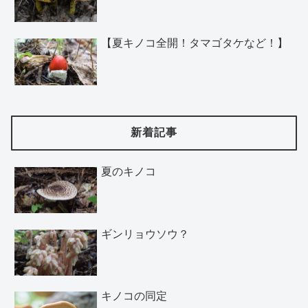
【夏キノコ全開！タマゴタケなど！】
新着記事
夏のキノコ
ギンリョウソウ？
キノコの同定