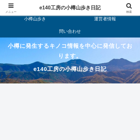
ホーム
キノコ
e140工房の小樽山歩き日記
メニュー
検索
小樽山歩き
運営者情報
問い合わせ
小樽に発生するキノコ情報を中心に発信してお
ります。
e140工房の小樽山歩き日記