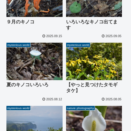
９月のキノコ
いろいろなキノコ出てま
す
2025.09.15
2025.09.05
mysterious world
mysterious world
夏のキノコいろいろ
【やっと見つけたタモギ
タケ】
2025.08.12
2025.08.05
mysterious world
nature photography