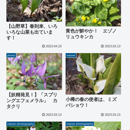
【山野草】春到来、いろ
黄色が鮮やか！ エゾノ
いろな山菜も出ていま
リュウキンカ
す！
2023.04.23
2023.03.13
photo
nature
【妖精発見！】「スプリ
小樽の春の使者は、ミズ
ングエフェメラル」 カ
バショウ！
タクリ
2023.03.13
2023.03.13
nature photography
nature photography