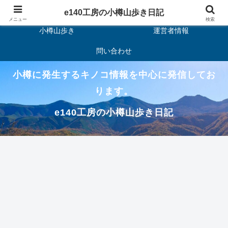
ホーム
キノコ
e140工房の小樽山歩き日記
メニュー
検索
小樽山歩き
運営者情報
問い合わせ
小樽に発生するキノコ情報を中心に発信してお
ります。
e140工房の小樽山歩き日記